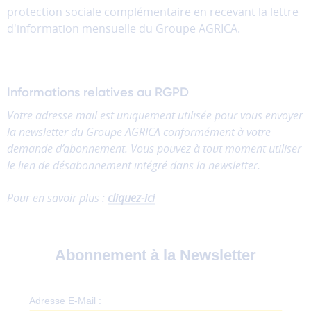
protection sociale complémentaire en recevant la lettre
donc
d'information mensuelle du Groupe AGRICA.
pas
être
désactivés.
Les
Informations relatives au RGPD
cookies
Votre adresse mail est uniquement utilisée pour vous envoyer
de
mesure
la newsletter du Groupe AGRICA conformément à votre
d'audience
demande d’abonnement. Vous pouvez à tout moment utiliser
Ces
le lien de désabonnement intégré dans la newsletter.
cookies
permettent
Pour en savoir plus :
cliquez-ici
d'analyser
l'utilisation
du
site
afin
d'améliorer
la