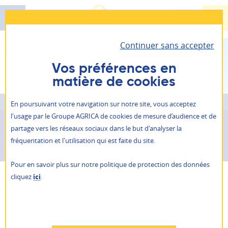
Aller
au
contenu
Continuer sans accepter
principal
Santé - Prévoyance - Épargne retraite
AGRICA PRÉVOYANCE
Vos préférences en
matière de cookies
Il vous permet d’accéder à toutes vos informations
Retraite
personnelles et vos contrats.
ALLIANCE PROFESSIONNELLE
Vous êtes ici :
Inscription à la newsletter AGRICA
En poursuivant votre navigation sur notre site, vous acceptez
Prévention action sociale
l'usage par le Groupe AGRICA de cookies de mesure d’audience et de
Je suis
un particulier
Inscription à la newsletter
partage vers les réseaux sociaux dans le but d'analyser la
Qui sommes-nous ?
fréquentation et l'utilisation qui est faite du site.
AGRICA
Je suis
une entreprise
NOS AGENCES
Pour en savoir plus sur notre politique de protection des données
ACTUALITÉS
cliquez
ici
.
Recevez chaque mois les
PRESSE
AGRICA ÉPARGNE
RAPPORTS ANNUELS
actualités du Groupe
RECRUTEMENT
Refuser
AGRICA
AUTRES SITES