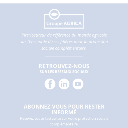
partages
vers
les
réseaux
sociaux.
Interlocuteur de référence du monde agricole
sur l’ensemble de ses filières pour la protection
Annuler
sociale complémentaire.
Enregistrer
mes
RETROUVEZ-NOUS
préférences
SUR LES RÉSEAUX SOCIAUX
facebook
linkedin
youtube
ABONNEZ-VOUS POUR RESTER
INFORMÉ
Recevez toute l'actualité sur votre protection sociale
complémentaire.