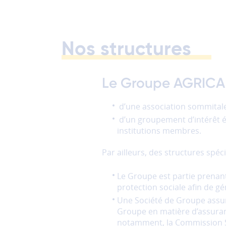
partage
(réseaux
sociaux)
Ces
Nos structures
cookies
permettent
de
Le Groupe AGRICA e
faire
fonctionner
les
d’une association sommitale, 
partages
d’un groupement d’intérêt éc
vers
institutions membres.
les
réseaux
Par ailleurs, des structures spéc
sociaux.
Le Groupe est partie prenant
protection sociale afin de gé
Annuler
Une Société de Groupe assur
Groupe en matière d’assuranc
Enregistrer
notamment, la Commission Stra
mes