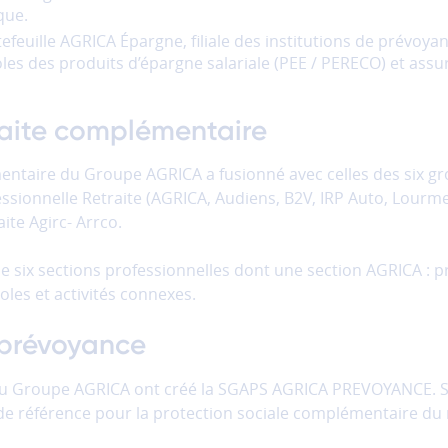
que.
tefeuille AGRICA Épargne, filiale des institutions de prévo
coles des produits d’épargne salariale (PEE / PERECO) et assu
traite complémentaire
mentaire du Groupe AGRICA a fusionné avec celles des six g
essionnelle Retraite (AGRICA, Audiens, B2V, IRP Auto, Lourme
ite Agirc- Arrco.
 de six sections professionnelles dont une section AGRICA : 
les et activités connexes.
e prévoyance
 du Groupe AGRICA ont créé la SGAPS AGRICA PREVOYANCE. S
 de référence pour la protection sociale complémentaire du