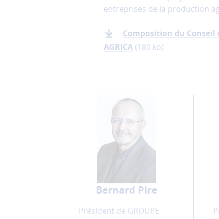
sont
entreprises de la production ag
nécessaires
au
Composition du Conseil 
bon
AGRICA
(189 ko)
fonctionnement
du
site
et
ne
peuvent
donc
pas
être
désactivés.
Les
cookies
de
Bernard Pire
mesure
d'audience
Président de GROUPE
P