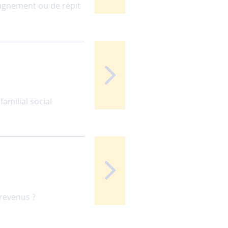
agnement ou de répit
amilial social
 revenus ?