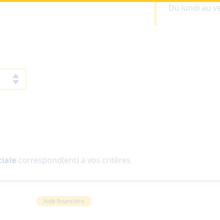
Je suis
un particulier
Je suis
une entrep
Du lundi au v
ciale
correspond(ent) à vos critères
Aide financière