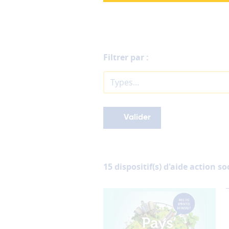
cookies
fonctionnels
Ces
cookies
sont
Filtrer par :
nécessaires
au
Types…
bon
fonctionnement
du
site
et
ne
peuvent
donc
15 dispositif(s) d'aide action so
pas
être
désactivés.
Les