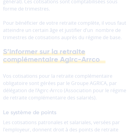
performance
général). Ces cotisations sont comptabilisées sous
et
forme de trimestres.
la
qualité
Pour bénéficier de votre retraite complète, il vous faut
de
atteindre un certain âge et justifier d’un nombre de
nos
trimestres de cotisations auprès du régime de base.
services.
S’informer sur la retraite
Les
complémentaire Agirc-Arrco
cookies
de
partage
Vos cotisations pour la retraite complémentaire
(réseaux
sociaux)
obligatoire sont gérées par le Groupe AGRICA, par
Ces
délégation de l’Agirc-Arrco (Association pour le régime
cookies
de retraite complémentaire des salariés).
permettent
de
Le système de points
faire
Les cotisations patronales et salariales, versées par
fonctionner
les
l'employeur, donnent droit à des points de retraite