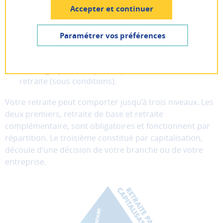
répartition.
Les cotisations versées par les salariés
Pas encore inscrit ? Créer un compte
Accepter et continuer
et les entreprises servent à financer les pensions
des retraités.
Lancer la recherche
Je suis
un particulier
Paramétrer vos préférences
Le système de retraite français est solidaire.
Les
personnes qui se trouvent dans l’incapacité de
cotiser du fait d’une maladie ou d’une période de
AIDE ET CONTACT
Je suis
une entreprise
chômage, par exemple, acquièrent des droits à la
Les
cookies
retraite (sous conditions).
fonctionnels
Ces
Votre retraite peut comporter jusqu’à trois niveaux. Les
cookies
deux premiers, retraite de base et retraite
sont
complémentaire, sont obligatoires et fonctionnent par
nécessaires
répartition. Le troisième constitué par capitalisation,
au
découle d’une décision de votre branche ou de votre
bon
entreprise.
fonctionnement
du
site
et
ne
peuvent