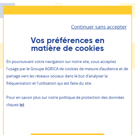
Aller
au
contenu
Continuer sans accepter
principal
Santé - Prévoyance - Épargne retraite
Vous êtes ici :
Retraite
Principes de base
AGRICA PRÉVOYANCE
Vos préférences en
matière de cookies
Il vous permet d’accéder à toutes vos informations
Retraite
Principes de base
personnelles et vos contrats.
ALLIANCE PROFESSIONNELLE
En poursuivant votre navigation sur notre site, vous acceptez
Prévention action sociale
l'usage par le Groupe AGRICA de cookies de mesure d’audience et de
Je suis
un particulier
partage vers les réseaux sociaux dans le but d'analyser la
Qui sommes-nous ?
Lignes
fréquentation et l'utilisation qui est faite du site.
Je suis
une entreprise
NOS AGENCES
Pour en savoir plus sur notre politique de protection des données
Système de retraite en France, calcul de la retraite,
ACTUALITÉS
cliquez
ici
.
réversion, pour comprendre votre retraite le Groupe
PRESSE
AGRICA ÉPARGNE
AGRICA vous aide à y voir plus clair.
RAPPORTS ANNUELS
RECRUTEMENT
Refuser
Le système de retraite français est basé sur la
AUTRES SITES