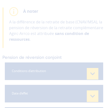
À noter
A la différence de la retraite de base (CNAV/MSA), la
pension de réversion de la retraite complémentaire
Agirc-Arrco est attribuée
sans condition de
ressources
.
Pension de réversion conjoint
Conditions d’attribution
- Avoir été marié avec la personne décédée pour
pouvoir bénéficier de la réversion de sa retraite
complémentaire Agirc-Arrco.
Date d’effet
Le concubinage et le pacs ne donnent pas droit à la
La pension de réversion de la retraite
pension de réversion.