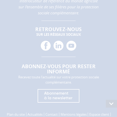
Interlocuteur de référence du monde agricole
sur l’ensemble de ses filières pour la protection
sociale complémentaire.
RETROUVEZ-NOUS
SUR LES RÉSEAUX SOCIAUX
facebook
linkedin
youtube
ABONNEZ-VOUS POUR RESTER
INFORMÉ
Recevez toute l'actualité sur votre protection sociale
complémentaire.
Abonnement
à la newsletter
Consu
le
ACCUEIL
AGRICA PRÉVOYANCE
plan
Plan du site
Actualités
Contact
Mentions légales
Espace client