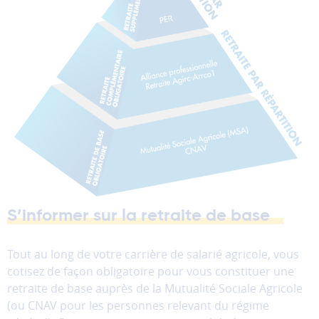
donc
pas
être
désactivés.
Les
cookies
de
mesure
d'audience
Ces
cookies
permettent
d'analyser
S’informer sur la retraite de base
l'utilisation
du
Tout au long de votre carrière de salarié agricole, vous
site
cotisez de façon obligatoire pour vous constituer une
afin
retraite de base auprès de la Mutualité Sociale Agricole
d'améliorer
la
(ou CNAV pour les personnes relevant du régime