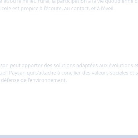
e et/ou le milieu rural, la participation à la vie quotidienne d
le est propice à l’écoute, au contact, et à l’éveil.
an peut apporter des solutions adaptées aux évolutions et
l Paysan qui s’attache à concilier des valeurs sociales et so
la défense de l’environnement.