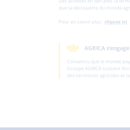
Des activités en lien avec la ferm
et
que la découverte du monde agrico
ne
peuvent
Pour en savoir plus :
cliquez ici
donc
pas
être
désactivés.
AGRICA s’engage
Les
Convaincu que le monde pays
cookies
Groupe AGRICA soutient Accuei
de
mesure
des territoires agricoles et 
d'audience
Ces
cookies
permettent
d'analyser
l'utilisation
du
site