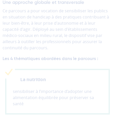
Une approche globale et transversale
donc
pas
Ce parcours a pour vocation de sensibiliser les publics
être
en situation de handicap à des pratiques contribuant à
désactivés.
leur bien-être, à leur prise d'autonomie et à leur
capacité d'agir. Déployé au sein d'établissements
Les
médico-sociaux en milieu rural, le dispositif vise par
cookies
ailleurs à outiller les professionnels pour assurer la
de
continuité du parcours.
mesure
d'audience
Ces
Les 4 thématiques abordées dans le parcours :
cookies
permettent
d'analyser
La nutrition
l'utilisation
du
sensibiliser à l’importance d’adopter une
site
alimentation équilibrée pour préserver sa
afin
santé
d'améliorer
la