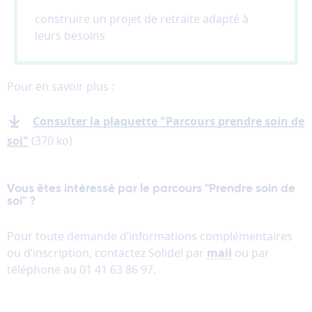
partages
vers
construire un projet de retraite adapté à
les
leurs besoins
réseaux
sociaux.
Pour en savoir plus :
Annuler
Consulter la plaquette "Parcours prendre soin de
Enregistrer
soi"
(370 ko)
mes
préférences
Vous êtes intéressé par le parcours "Prendre soin de
soi" ?
Pour toute demande d’informations complémentaires
ou d’inscription, contactez Solidel par
mail
ou par
téléphone au 01 41 63 86 97.