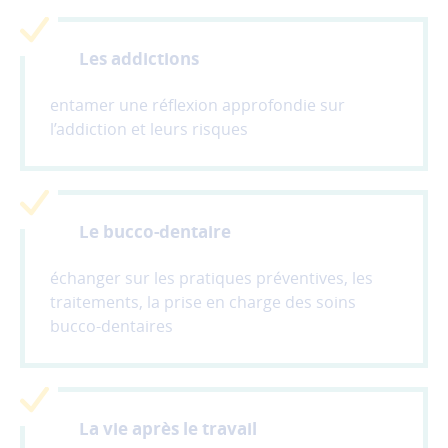
performance
et
la
Les addictions
qualité
de
entamer une réflexion approfondie sur
nos
l’addiction et leurs risques
services.
Les
cookies
de
Le bucco-dentaire
partage
(réseaux
sociaux)
échanger sur les pratiques préventives, les
Ces
traitements, la prise en charge des soins
cookies
bucco-dentaires
permettent
de
faire
fonctionner
La vie après le travail
les