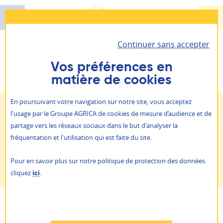
Aller
au
contenu
Continuer sans accepter
principal
Santé - Prévoyance - Épargne retraite
Vous êtes ici :
Prévention - action sociale
Parcours
AGRICA PRÉVOYANCE
Vos préférences en
"Prendre soin de soi"
matière de cookies
Il vous permet d’accéder à toutes vos informations
Retraite
personnelles et vos contrats.
ALLIANCE PROFESSIONNELLE
En poursuivant votre navigation sur notre site, vous acceptez
Handicap / Perte d'autonomie
Santé / Bien-être au travail
Prévention action sociale
l'usage par le Groupe AGRICA de cookies de mesure d’audience et de
Je suis
un particulier
Passage à la retraite
Améliorer son quotidien
partage vers les réseaux sociaux dans le but d'analyser la
Qui sommes-nous ?
fréquentation et l'utilisation qui est faite du site.
Je suis
une entreprise
NOS AGENCES
Pour en savoir plus sur notre politique de protection des données
Parcours "Prendre soin de soi"
ACTUALITÉS
cliquez
ici
.
PRESSE
AGRICA ÉPARGNE
RAPPORTS ANNUELS
RECRUTEMENT
Refuser
AUTRES SITES
PARTAGER