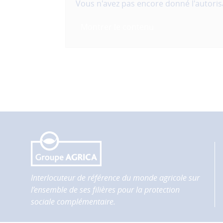
site
Vous n'avez pas encore donné l'autorisa
afin
d'améliorer
Montrer le contenu
la
performance
et
la
qualité
de
nos
services.
Les
cookies
de
partage
(réseaux
Interlocuteur de référence du monde agricole sur
sociaux)
l’ensemble de ses filières pour la protection
Ces
sociale complémentaire.
cookies
permettent