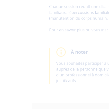
site
Chaque session réunit une dizain
et
familiaux, répercussions familial
ne
(manutention du corps humain, al
peuvent
donc
Pour en savoir plus ou vous insc
pas
être
désactivés.
À noter
Les
cookies
de
Vous souhaitez participer à 
mesure
auprès de la personne que v
d'audience
d'un professionnel à domicile
Ces
justificatifs.
cookies
permettent
d'analyser
l'utilisation
du