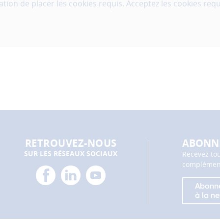
tion de placer les cookies requis. Acceptez les cookies requ
RETROUVEZ-NOUS
ABONNE
SUR LES RÉSEAUX SOCIAUX
Recevez tou
complément
facebook
linkedin
youtube
Abonn
à la ne