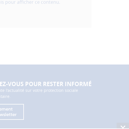
is pour afficher ce contenu.
Z-VOUS POUR RESTER INFORMÉ
te l'actualité sur votre protection sociale
aire.
ement
wsletter
Consu