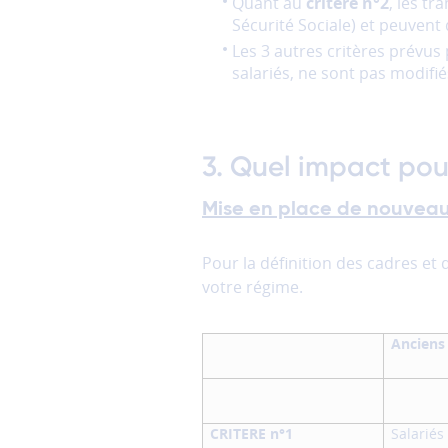
Quant au
critère n°2
, les t
Sécurité Sociale) et peuvent 
Les
Les 3 autres critères prévus 
cookies
salariés, ne sont pas modifié
de
partage
(réseaux
sociaux)
3. Quel impact pour
Ces
cookies
permettent
Mise en place de nouveaux
de
faire
Pour la définition des cadres et 
fonctionner
votre régime.
les
partages
vers
Anciens 
les
réseaux
sociaux.
CRITERE n°1
Salariés