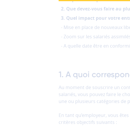
cookies
2. Que devez-vous faire au plu
fonctionnels
Ces
3. Quel impact pour votre entr
cookies
- Mise en place de nouveaux lib
sont
nécessaires
- Zoom sur les salariés assimilés
au
- A quelle date être en conformi
bon
fonctionnement
du
site
1. A quoi correspo
et
ne
peuvent
Au moment de souscrire un con
donc
salariés, vous pouvez faire le ch
pas
une ou plusieurs catégories de 
être
désactivés.
En tant qu’employeur, vous êtes 
critères objectifs suivants :
Les