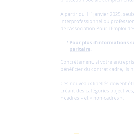
er
A partir du 1
janvier 2025, seul
interprofessionnel ou profession
de l’Association Pour l’Emploi de
Pour plus d’informations s
paritaire
.
Concrètement, si votre entreprise
bénéficier du contrat cadre, ils 
Ces nouveaux libellés doivent êt
créant des catégories objective
« cadres » et « non-cadres ».