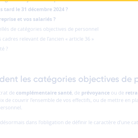
Je suis
un particulier
Je suis
une entrep
s tard le 31 décembre 2024 ?
eprise et vos salariés ?
ellés de catégories objectives de personnel
 cadres relevant de l’ancien « article 36 »
té ?
ndent les catégories objectives de 
trat de
complémentaire santé
, de
prévoyance
ou de
retra
oix de couvrir l’ensemble de vos effectifs, ou de mettre en p
personnel.
désormais dans l’obligation de définir le caractère d’une ca