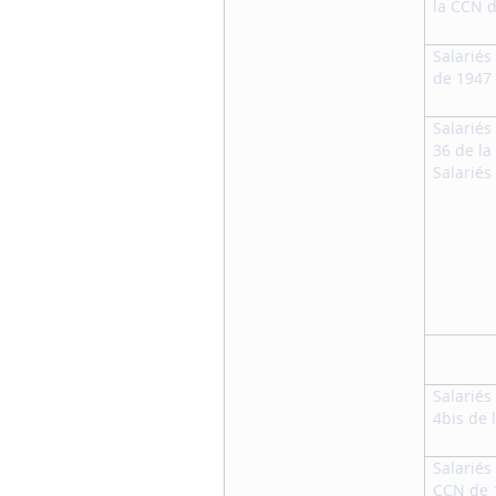
la CCN 
Annuler
Salariés 
Enregistrer
de 1947
mes
préférences
Salariés 
36 de l
Salariés 
Salariés
4bis de 
Salariés 
CCN de 