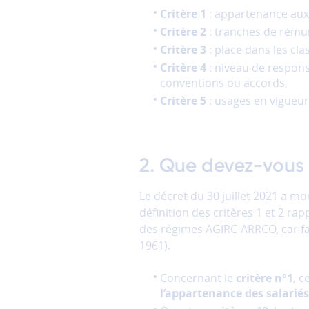
cookies
Critère 1
: appartenance aux 
de
mesure
Critère 2
: tranches de rémun
d'audience
Critère 3
: place dans les cla
Ces
Critère 4
: niveau de respons
cookies
conventions ou accords,
permettent
Critère 5
: usages en vigueur
d'analyser
l'utilisation
du
site
2. Que devez-vous 
afin
d'améliorer
Le décret du 30 juillet 2021 a mo
la
définition des critères 1 et 2 ra
performance
et
des régimes AGIRC-ARRCO, car fa
la
1961).
qualité
de
Concernant le
critère n°1
, c
nos
l’appartenance des salariés
services.