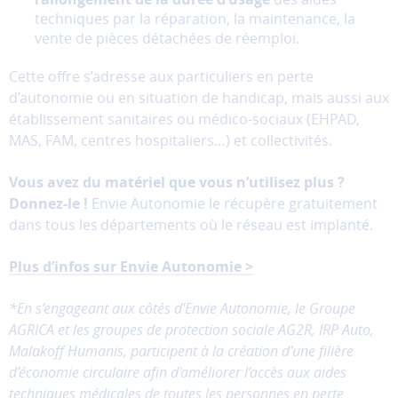
performance
techniques par la réparation, la maintenance, la
et
vente de pièces détachées de réemploi.
la
qualité
Cette offre s’adresse aux particuliers en perte
de
d’autonomie ou en situation de handicap, mais aussi aux
nos
établissement sanitaires ou médico-sociaux (EHPAD,
services.
MAS, FAM, centres hospitaliers…) et collectivités.
Les
cookies
Vous avez du matériel que vous n’utilisez plus ?
de
Donnez-le !
Envie Autonomie le récupère gratuitement
partage
dans tous les départements où le réseau est implanté.
(réseaux
sociaux)
Ces
Plus d’infos sur Envie Autonomie >
cookies
permettent
*En s’engageant aux côtés d'Envie Autonomie, le Groupe
de
AGRICA et les groupes de protection sociale AG2R, IRP Auto,
faire
Malakoff Humanis, participent à la création d'une filière
fonctionner
d’économie circulaire afin d'améliorer l’accès aux aides
les
techniques médicales de toutes les personnes en perte