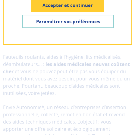
Pas encore inscrit ? Créer un compte
Accepter et continuer
Lancer la recherche
Besoin de matériel médical ? Grâce à Envie
Je suis
un particulier
Paramétrer vos préférences
Autonomie, vous pouvez acheter à bas prix du
AIDE ET CONTACT
Je suis
une entreprise
matériel reconditionné et garanti.
Les
cookies
fonctionnels
Lignes
Fauteuils roulants, aides à l’hygiène, lits médicalisés,
Ces
déambulateurs… :
les aides médicales neuves coûtent
cookies
cher
et vous ne pouvez peut-être pas vous équiper du
sont
matériel dont vous avez besoin, pour vous-même ou un
nécessaires
proche. Pourtant, beaucoup d’aides médicales sont
au
inutilisées, voire jetées.
bon
fonctionnement
Envie Autonomie*, un réseau d’entreprises d’insertion
du
professionnelle, collecte, remet en bon état et revend
site
et
des aides techniques médicales. L’objectif : vous
ne
apporter une offre solidaire et écologiquement
peuvent