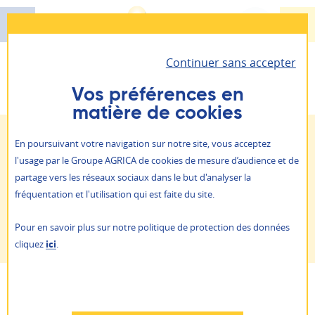
Aller
au
contenu
Continuer sans accepter
principal
Santé - Prévoyance - Épargne retraite
Vous êtes ici :
Actualités
Envie Autonomie : la seconde
AGRICA PRÉVOYANCE
Vos préférences en
vie du matériel médical
matière de cookies
Il vous permet d’accéder à toutes vos informations
Retraite
personnelles et vos contrats.
ALLIANCE PROFESSIONNELLE
Publié le 17 mai 2026
En poursuivant votre navigation sur notre site, vous acceptez
Salariés
Proche de la retraite
Retraités
Action Sociale
Prévention action sociale
l'usage par le Groupe AGRICA de cookies de mesure d’audience et de
Je suis
un particulier
partage vers les réseaux sociaux dans le but d'analyser la
Qui sommes-nous ?
fréquentation et l'utilisation qui est faite du site.
Envie Autonomie : la seconde vie du
Je suis
une entreprise
NOS AGENCES
Pour en savoir plus sur notre politique de protection des données
matériel médical
ACTUALITÉS
cliquez
ici
.
PRESSE
AGRICA ÉPARGNE
RAPPORTS ANNUELS
RECRUTEMENT
Refuser
AUTRES SITES
PARTAGER