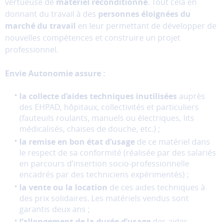
vertueuse de
matériel reconditionné
. Tout cela en
donc
donnant du travail à des
personnes éloignées du
pas
marché du travail
en leur permettant de développer de
être
nouvelles compétences et construire un projet
désactivés.
professionnel.
Les
Envie Autonomie assure :
cookies
de
mesure
la collecte d’aides techniques inutilisées
auprès
d'audience
des EHPAD, hôpitaux, collectivités et particuliers
Ces
(fauteuils roulants, manuels ou électriques, lits
cookies
médicalisés, chaises de douche, etc.) ;
permettent
la remise en bon état d’usage
de ce matériel dans
d'analyser
le respect de sa conformité (réalisée par des salariés
l'utilisation
en parcours d’insertion socio-professionnelle
du
encadrés par des techniciens expérimentés) ;
site
la vente ou la location
de ces aides techniques à
afin
des prix solidaires. Les matériels vendus sont
d'améliorer
garantis deux ans ;
la
l’allongement de la durée d’usage
des aides