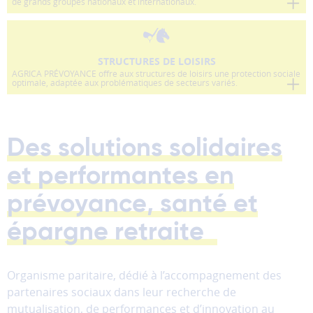
partages
de grands groupes nationaux et internationaux.
vers
les
réseaux
STRUCTURES DE LOISIRS
sociaux.
AGRICA PRÉVOYANCE offre aux structures de loisirs une protection sociale
optimale, adaptée aux problématiques de secteurs variés.
Annuler
Enregistrer
Des solutions solidaires
mes
préférences
et performantes en
prévoyance, santé et
épargne retraite
Organisme paritaire, dédié à l’accompagnement des
partenaires sociaux dans leur recherche de
mutualisation, de performances et d’innovation au