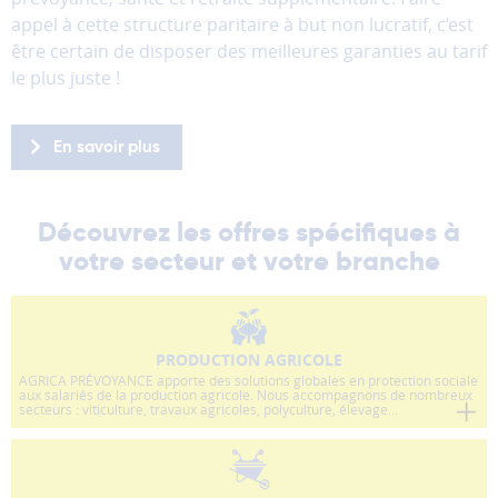
donc
appel à cette structure paritaire à but non lucratif, c’est
pas
être certain de disposer des meilleures garanties au tarif
être
le plus juste !
désactivés.
Les
En savoir plus
cookies
de
mesure
Découvrez les offres spécifiques à
d'audience
Ces
votre secteur et votre branche
cookies
permettent
d'analyser
l'utilisation
PRODUCTION AGRICOLE
du
AGRICA PRÉVOYANCE apporte des solutions globales en protection sociale
aux salariés de la production agricole. Nous accompagnons de nombreux
site
secteurs : viticulture, travaux agricoles, polyculture, élevage...
afin
d'améliorer
la