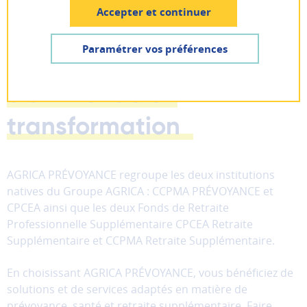
Pas encore inscrit ? Créer un compte
Accepter et continuer
une réponse innovante
Lancer la recherche
Je suis
un particulier
Paramétrer vos préférences
et paritaire aux enjeux
AIDE ET CONTACT
Je suis
une entreprise
d'un monde en
Les
cookies
transformation
fonctionnels
Ces
cookies
sont
AGRICA PRÉVOYANCE regroupe les deux institutions
nécessaires
natives du Groupe AGRICA : CCPMA PRÉVOYANCE et
au
CPCEA ainsi que les deux Fonds de Retraite
bon
Professionnelle Supplémentaire CPCEA Retraite
fonctionnement
Supplémentaire et CCPMA Retraite Supplémentaire.
du
site
En choisissant AGRICA PRÉVOYANCE, vous bénéficiez de
et
solutions et de services adaptés en matière de
ne
peuvent
prévoyance, santé et retraite supplémentaire. Faire