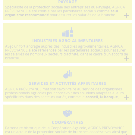
performance
PAYSAGE
et
Spécialiste de la protection sociale des entreprises du Paysage, AGRICA
PRÉVOYANCE a été choisie par les partenaires sociaux comme
seul
la
organisme recommandé
pour assurer les salariés de la branche.
qualité
de
nos
services.
INDUSTRIES AGRO-ALIMENTAIRES
Avec un fort ancrage auprès des industries agro-alimentaires, AGRICA
PRÉVOYANCE a été référencée par les partenaires sociaux pour assurer
Les
les salariés de nombreux secteurs d’activité, dans le cadre d’un accord de
branche.
cookies
de
partage
(réseaux
sociaux)
SERVICES ET ACTIVITÉS AFFINITAIRES
Ces
AGRICA PRÉVOYANCE met son savoir-faire au service des organismes
professionnels agricoles pour concevoir des solutions adaptées à leurs
cookies
spécificités dans des secteurs variés, comme le
conseil
, la
banque
, ...
permettent
de
faire
fonctionner
COOPÉRATIVES
Partenaire historique de la Coopération Agricole, AGRICA PRÉVOYANCE
les
est un acteur de la protection sociale de branches coopératives ainsi que