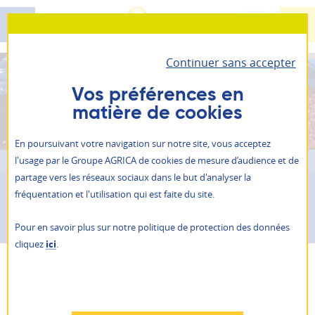
Aller
au
contenu
Continuer sans accepter
principal
Santé - Prévoyance - Épargne retraite
AGRICA PRÉVOYANCE
Vos préférences en
matière de cookies
Il vous permet d’accéder à toutes vos informations
Retraite
personnelles et vos contrats.
ALLIANCE PROFESSIONNELLE
En poursuivant votre navigation sur notre site, vous acceptez
Prévention action sociale
Vous êtes ici :
PRÉVOYANCE - SANTÉ - ÉPARGNE RETRAITE
l'usage par le Groupe AGRICA de cookies de mesure d’audience et de
Je suis
un particulier
partage vers les réseaux sociaux dans le but d'analyser la
Qui sommes-nous ?
PRÉVOYANCE - SANTÉ -
fréquentation et l'utilisation qui est faite du site.
Je suis
une entreprise
ÉPARGNE RETRAITE
NOS AGENCES
Pour en savoir plus sur notre politique de protection des données
ACTUALITÉS
cliquez
ici
.
PRESSE
AGRICA ÉPARGNE
RAPPORTS ANNUELS
RECRUTEMENT
Refuser
AGRICA PRÉVOYANCE,
AUTRES SITES