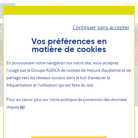
Aller
au
contenu
Continuer sans accepter
principal
Santé - Prévoyance - Épargne retraite
AGRICA PRÉVOYANCE
Vos préférences en
matière de cookies
Il vous permet d’accéder à toutes vos informations
Retraite
personnelles et vos contrats.
ALLIANCE PROFESSIONNELLE
En poursuivant votre navigation sur notre site, vous acceptez
Prévention action sociale
Vous êtes ici :
PRÉVOYANCE - SANTÉ - ÉPARGNE RETRAITE
l'usage par le Groupe AGRICA de cookies de mesure d’audience et de
Je suis
un particulier
partage vers les réseaux sociaux dans le but d'analyser la
Qui sommes-nous ?
PRÉVOYANCE - SANTÉ -
fréquentation et l'utilisation qui est faite du site.
Je suis
une entreprise
ÉPARGNE RETRAITE
NOS AGENCES
Pour en savoir plus sur notre politique de protection des données
ACTUALITÉS
cliquez
ici
.
PRESSE
AGRICA ÉPARGNE
RAPPORTS ANNUELS
RECRUTEMENT
Refuser
AGRICA PRÉVOYANCE,
AUTRES SITES