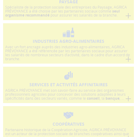
performance
PAYSAGE
et
Spécialiste de la protection sociale des entreprises du Paysage, AGRICA
PRÉVOYANCE a été choisie par les partenaires sociaux comme
seul
la
organisme recommandé
pour assurer les salariés de la branche.
qualité
de
nos
services.
INDUSTRIES AGRO-ALIMENTAIRES
Avec un fort ancrage auprès des industries agro-alimentaires, AGRICA
PRÉVOYANCE a été référencée par les partenaires sociaux pour assurer
Les
les salariés de nombreux secteurs d’activité, dans le cadre d’un accord de
branche.
cookies
de
partage
(réseaux
sociaux)
SERVICES ET ACTIVITÉS AFFINITAIRES
Ces
AGRICA PRÉVOYANCE met son savoir-faire au service des organismes
professionnels agricoles pour concevoir des solutions adaptées à leurs
cookies
spécificités dans des secteurs variés, comme le
conseil
, la
banque
, ...
permettent
de
faire
fonctionner
COOPÉRATIVES
Partenaire historique de la Coopération Agricole, AGRICA PRÉVOYANCE
les
est un acteur de la protection sociale de branches coopératives ainsi que