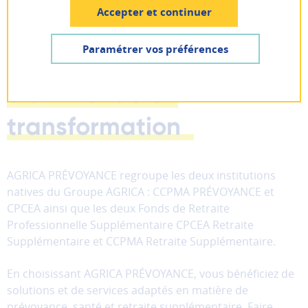
Pas encore inscrit ? Créer un compte
Accepter et continuer
une réponse innovante
Lancer la recherche
Je suis
un particulier
Paramétrer vos préférences
et paritaire aux enjeux
AIDE ET CONTACT
Je suis
une entreprise
d'un monde en
Les
cookies
transformation
fonctionnels
Ces
cookies
sont
AGRICA PRÉVOYANCE regroupe les deux institutions
nécessaires
natives du Groupe AGRICA : CCPMA PRÉVOYANCE et
au
CPCEA ainsi que les deux Fonds de Retraite
bon
Professionnelle Supplémentaire CPCEA Retraite
fonctionnement
Supplémentaire et CCPMA Retraite Supplémentaire.
du
site
En choisissant AGRICA PRÉVOYANCE, vous bénéficiez de
et
solutions et de services adaptés en matière de
ne
peuvent
prévoyance, santé et retraite supplémentaire. Faire