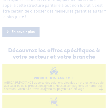
donc
appel à cette structure paritaire à but non lucratif, c’est
pas
être certain de disposer des meilleures garanties au tarif
être
le plus juste !
désactivés.
Les
En savoir plus
cookies
de
mesure
Découvrez les offres spécifiques à
d'audience
Ces
votre secteur et votre branche
cookies
permettent
d'analyser
l'utilisation
PRODUCTION AGRICOLE
du
AGRICA PRÉVOYANCE apporte des solutions globales en protection sociale
aux salariés de la production agricole. Nous accompagnons de nombreux
site
secteurs : viticulture, travaux agricoles, polyculture, élevage...
afin
d'améliorer
la