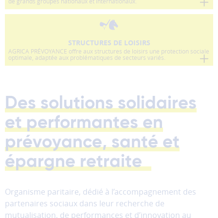
partages
de grands groupes nationaux et internationaux.
vers
les
réseaux
STRUCTURES DE LOISIRS
sociaux.
AGRICA PRÉVOYANCE offre aux structures de loisirs une protection sociale
optimale, adaptée aux problématiques de secteurs variés.
Annuler
Enregistrer
Des solutions solidaires
mes
préférences
et performantes en
prévoyance, santé et
épargne retraite
Organisme paritaire, dédié à l’accompagnement des
partenaires sociaux dans leur recherche de
mutualisation, de performances et d’innovation au