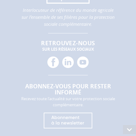
performance
et
Interlocuteur de référence du monde agricole
la
sur l’ensemble de ses filières pour la protection
qualité
sociale complémentaire.
de
nos
services.
RETROUVEZ-NOUS
SUR LES RÉSEAUX SOCIAUX
Les
facebook
linkedin
youtube
cookies
de
partage
(réseaux
sociaux)
ABONNEZ-VOUS POUR RESTER
Ces
INFORMÉ
cookies
Recevez toute l'actualité sur votre protection sociale
permettent
complémentaire.
de
faire
Abonnement
fonctionner
à la newsletter
Consu
les
le