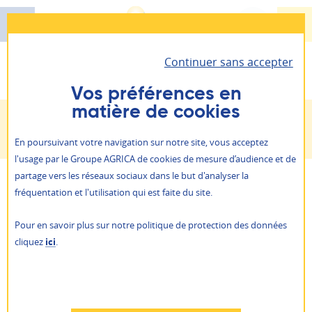
Aller
au
contenu
Continuer sans accepter
principal
Santé - Prévoyance - Épargne retraite
Vous êtes ici :
Informations relatives au RGPD
AGRICA PRÉVOYANCE
Vos préférences en
matière de cookies
Il vous permet d’accéder à toutes vos informations
Retraite
Informations relatives au RGPD
personnelles et vos contrats.
ALLIANCE PROFESSIONNELLE
En poursuivant votre navigation sur notre site, vous acceptez
Prévention action sociale
l'usage par le Groupe AGRICA de cookies de mesure d’audience et de
Je suis
un particulier
partage vers les réseaux sociaux dans le but d'analyser la
Qui sommes-nous ?
Lignes
fréquentation et l'utilisation qui est faite du site.
Je suis
une entreprise
NOS AGENCES
Pour en savoir plus sur notre politique de protection des données
Vos données à caractère personnel sont traitées par le
ACTUALITÉS
cliquez
ici
.
GIE AGRICA GESTION, responsable du traitement, avec la
PRESSE
AGRICA ÉPARGNE
finalité de traiter votre demande ou réclamation. Le
RAPPORTS ANNUELS
traitement de vos données est fondé sur l’intérêt
RECRUTEMENT
Refuser
légitime du GIE.
AUTRES SITES