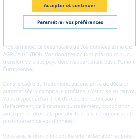
Pas encore inscrit ? Créer un compte
Accepter et continuer
Les réponses à l'ensemble des questions marquées d’un
Lancer la recherche
Astérisque sont obligatoires.
Je suis
un particulier
Paramétrer vos préférences
Notre traitement se limite aux informations saisies dans
AIDE ET CONTACT
Je suis
une entreprise
le formulaire. Elles sont conservées pour une durée
Les
indéterminée. Le destinataire de vos données est le GIE
cookies
AGRICA GESTION. Vos données ne font pas l’objet d’un
fonctionnels
transfert vers des pays tiers n’appartenant pas à l’Union
Ces
Européenne.
cookies
sont
nécessaires
Dans le cadre du traitement, aucune prise de décision
au
automatisée, y compris le profilage, n’est mise en œuvre.
bon
Vous disposez d’un droit d’accès, de rectification,
fonctionnement
d’effacement, de limitation du traitement, d’opposition,
du
ainsi que du droit à la portabilité et à la communication
site
post-mortem de vos données.
et
ne
Vous avez le droit d'introduire une réclamation auprès
peuvent