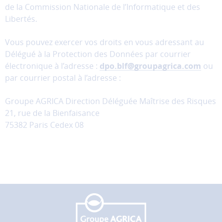
de la Commission Nationale de l’Informatique et des
donc
Libertés.
pas
être
Vous pouvez exercer vos droits en vous adressant au
désactivés.
Délégué à la Protection des Données par courrier
Les
électronique à l’adresse :
dpo.blf@groupagrica.com
ou
cookies
par courrier postal à l’adresse :
de
mesure
Groupe AGRICA Direction Déléguée Maîtrise des Risques
d'audience
21, rue de la Bienfaisance
Ces
75382 Paris Cedex 08
cookies
permettent
d'analyser
l'utilisation
du
site
afin
d'améliorer
la