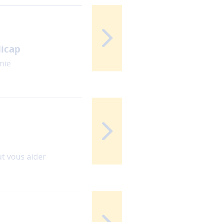
dicap
omie
t vous aider