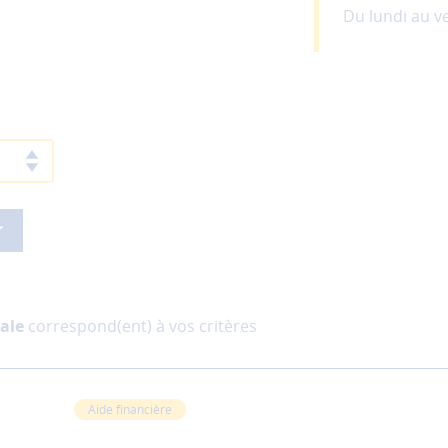
Du lundi au v
iale
correspond(ent) à vos critères
Aide financière